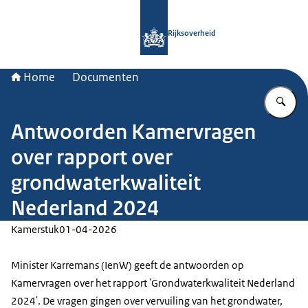
Naar de homepage van Rijksoverheid
Rijksoverheid
Home
Documenten
Vu
Antwoorden Kamervragen
over rapport over
grondwaterkwaliteit
Nederland 2024
Kamerstuk
01-04-2026
Minister Karremans (IenW) geeft de antwoorden op
Kamervragen over het rapport 'Grondwaterkwaliteit Nederland
2024'. De vragen gingen over vervuiling van het grondwater,