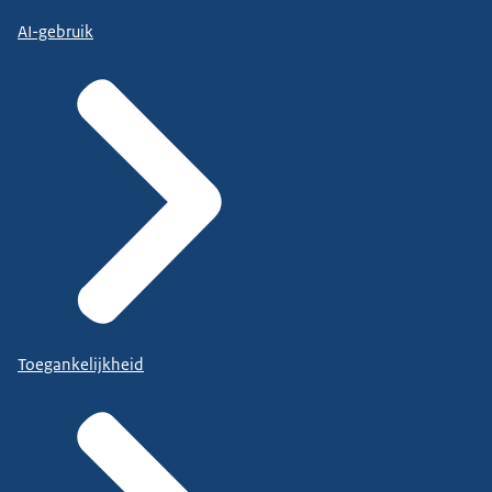
AI-gebruik
Toegankelijkheid