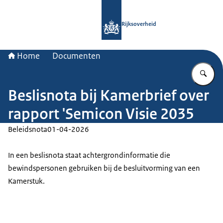
Naar de homepage van Rijksoverheid
Rijksoverheid
Home
Documenten
Vu
Beslisnota bij Kamerbrief over
rapport 'Semicon Visie 2035
Beleidsnota
01-04-2026
In een beslisnota staat achtergrondinformatie die
bewindspersonen gebruiken bij de besluitvorming van een
Kamerstuk.