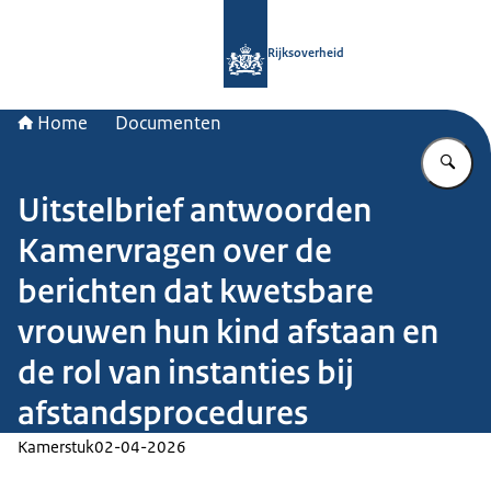
Naar de homepage van Rijksoverheid
Rijksoverheid
Home
Documenten
Vu
Uitstelbrief antwoorden
Kamervragen over de
berichten dat kwetsbare
vrouwen hun kind afstaan en
de rol van instanties bij
afstandsprocedures
Kamerstuk
02-04-2026