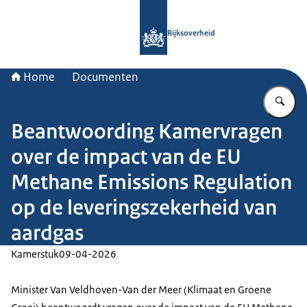
Naar de homepage van Rijksoverheid
Rijksoverheid
Home
Documenten
Vu
Beantwoording Kamervragen
over de impact van de EU
Methane Emissions Regulation
op de leveringszekerheid van
aardgas
Kamerstuk
09-04-2026
Minister Van Veldhoven-Van der Meer (Klimaat en Groene