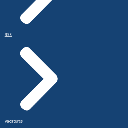
RSS
Vacatures