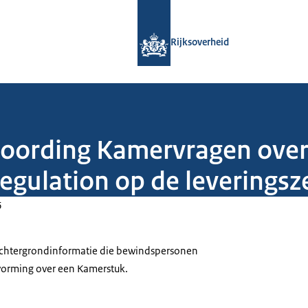
Naar de homepage van Rijksoverheid
Rijksoverheid
woording Kamervragen over
gulation op de leveringsz
6
 achtergrondinformatie die bewindspersonen
tvorming over een Kamerstuk.