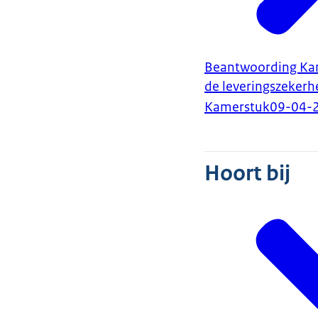
Beantwoording Kam
de leveringszekerh
Kamerstuk
09-04-
Hoort bij