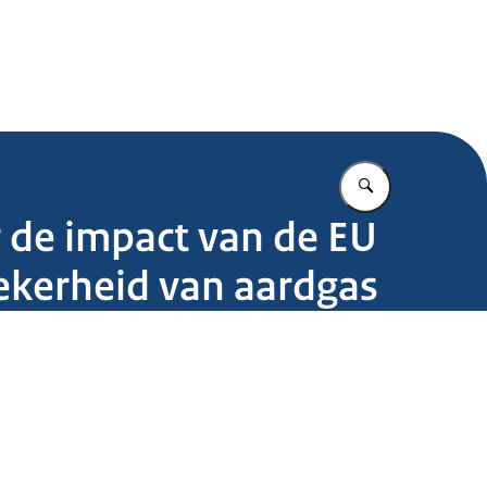
.nl
Vul in wat u z
 de impact van de EU
ekerheid van aardgas