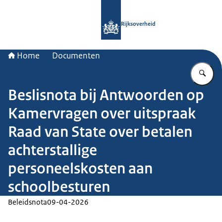
Naar de homepage van Rijksoverheid
Rijksoverheid
Home
Documenten
Vu
Beslisnota bij Antwoorden op
Kamervragen over uitspraak
Raad van State over betalen
achterstallige
personeelskosten aan
schoolbesturen
Beleidsnota
09-04-2026