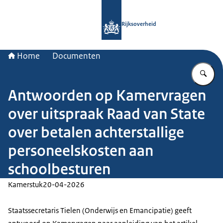
Naar de homepage van Rijksoverheid
Rijksoverheid
Home
Documenten
Vu
Antwoorden op Kamervragen
over uitspraak Raad van State
over betalen achterstallige
personeelskosten aan
schoolbesturen
Kamerstuk
20-04-2026
Staatssecretaris Tielen (Onderwijs en Emancipatie) geeft