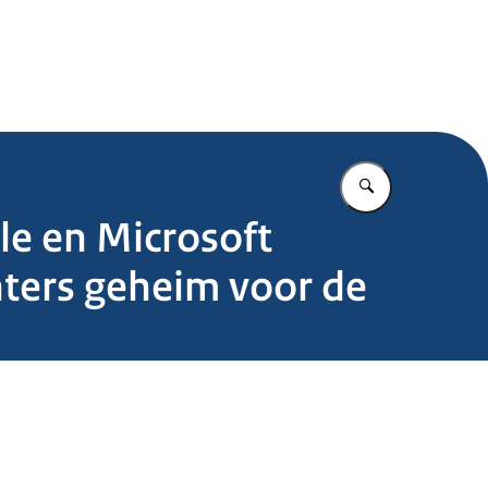
.nl
Vul in wat u z
e en Microsoft
ters geheim voor de