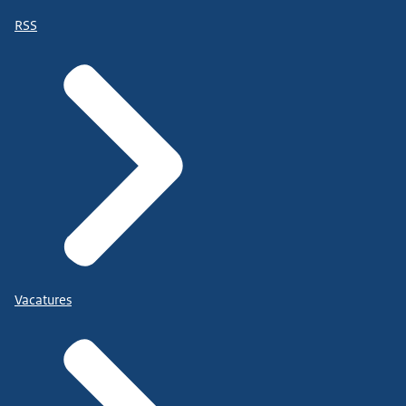
RSS
Vacatures