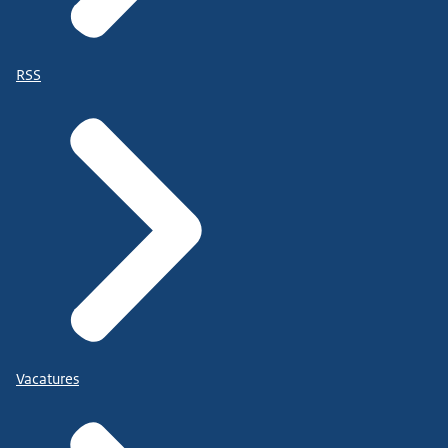
RSS
Vacatures