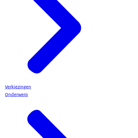
VERSLAGGEVER: Waterschappen, wat doen die
eigenlijk?
De naam zegt het al, waterschappen,
ze zorgen vooral voor het droog houden van onze
bodem
en tegenwoordig moeten ze ook zomers zorgen
dat er water binnenkomt.
Dus een dubbele functie.
Het is wel belangrijk dat je je stem laat horen,
toch?
Natuurlijk, dat is belangrijk, maar ik heb er niet van
Verkiezingen
gehoord of zo. Begrijp je?
Onderwerp
Ik ben net achttien, dus voor mij wordt het de
allereerste keer stemmen.
Dus ik weet nog niet of ik er goed in ben, maar we
gaan het zien.
Je hebt natuurlijk een mening.