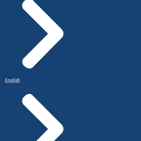
(Beeldtekst: Stem ook 15 maart. Het logo van Elke
stem telt.)
DE OPGEWEKTE MUZIEK SPEELT VERDER
English