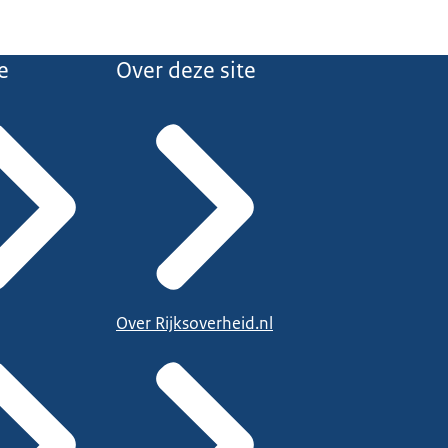
e
Over deze site
Over Rijksoverheid.nl