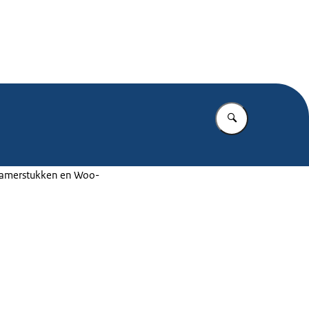
.nl
Vul in wat u z
 Kamerstukken en Woo-