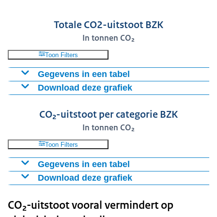
Totale CO2-uitstoot BZK
In tonnen CO₂
Toon Filters
Gegevens in een tabel
Download deze grafiek
Totale CO2-uitstoot
2019
19208
Figuur als PNG
CO₂-uitstoot per categorie BZK
2020
15309
Download CSV-bestand
In tonnen CO₂
2021
16806
2022
21158
Toon Filters
2023
20672
Gegevens in een tabel
2024
11471
Download deze grafiek
Zakelijke
Zakel
Elektriciteit
Verwarmen
reizen
reiz
Figuur als PNG
Vliegreizen
CO₂-uitstoot vooral vermindert op
huisvesting
huisvesting
privé
open
Download CSV-bestand
auto
verv