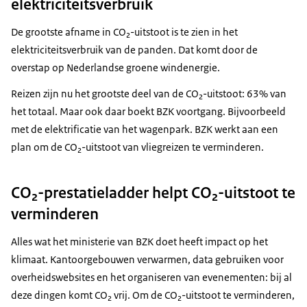
elektriciteitsverbruik
2019
11075
2610
1585
844
206
De grootste afname in CO₂-uitstoot is te zien in het
2020
8772
2486
846
889
69
elektriciteitsverbruik van de panden. Dat komt door de
2021
9822
2792
1001
1081
13
overstap op Nederlandse groene windenergie.
2022
13124
2012
3170
1128
29
Reizen zijn nu het grootste deel van de CO₂-uitstoot: 63% van
2023
11378
1875
4545
1276
83
het totaal. Maar ook daar boekt BZK voortgang. Bijvoorbeeld
2024
2411
1856
4410
1447
99
met de elektrificatie van het wagenpark. BZK werkt aan een
plan om de CO₂-uitstoot van vliegreizen te verminderen.
CO₂-prestatieladder helpt CO₂-uitstoot te
verminderen
Alles wat het ministerie van BZK doet heeft impact op het
klimaat. Kantoorgebouwen verwarmen, data gebruiken voor
overheidswebsites en het organiseren van evenementen: bij al
deze dingen komt CO₂ vrij. Om de CO₂-uitstoot te verminderen,