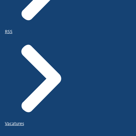
RSS
Vacatures