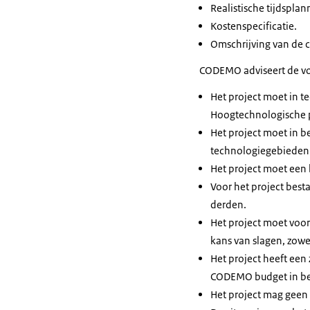
Realistische tijdspla
Kostenspecificatie.
Omschrijving van de 
CODEMO adviseert de volg
Het project moet in t
Hoogtechnologische p
Het project moet in be
technologiegebieden
Het project moet een 
Voor het project best
derden.
Het project moet voo
kans van slagen, zowe
Het project heeft een
CODEMO budget in be
Het project mag geen 