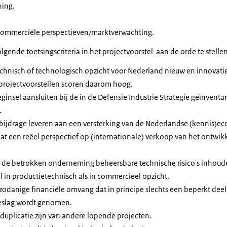
nning.
commerciële perspectieven/marktverwachting.
ende toetsingscriteria in het projectvoorstel aan de orde te stellen
echnisch of technologisch opzicht voor Nederland nieuw en innovatief
rojectvoorstellen scoren daarom hoog.
ginsel aansluiten bij de in de Defensie Industrie Strategie geïnventar
.
bijdrage leveren aan een versterking van de Nederlandse (kennis)e
aat een reëel perspectief op (internationale) verkoop van het ontwi
r de betrokken onderneming beheersbare technische risico's inhoud
l in productietechnisch als in commercieel opzicht.
 zodanige financiële omvang dat in principe slechts een beperkt dee
slag wordt genomen.
duplicatie zijn van andere lopende projecten.