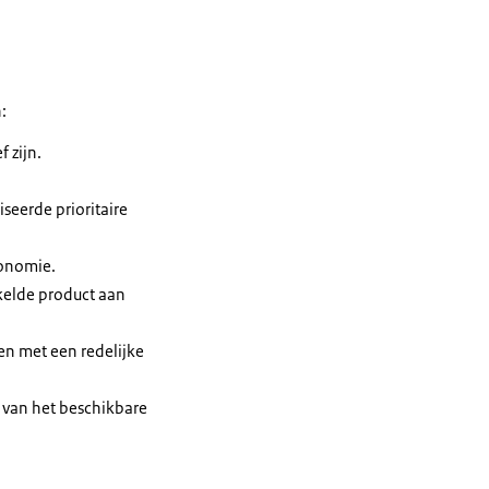
:
 zijn.
iseerde prioritaire
conomie.
kkelde product aan
en met een redelijke
l van het beschikbare