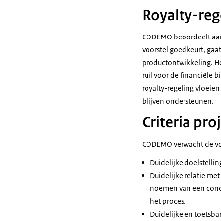
Royalty-reg
CODEMO beoordeelt aan d
voorstel goedkeurt, gaat 
productontwikkeling. He
ruil voor de financiële 
royalty-regeling vloeie
blijven ondersteunen.
Criteria pro
CODEMO verwacht de volg
Duidelijke doelstell
Duidelijke relatie me
noemen van een concre
het proces.
Duidelijke en toetsb