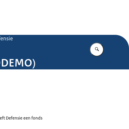
.nl
ensie
Vul in wat u z
CODEMO)
eft Defensie een fonds