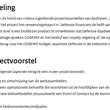
eling
e hand van criteria ingediende projectvoorstellen van bedrijven.
het project het verwervingstraject in. Defensie financiert de helft va
t doel is een bruikbaar product te ontwikkelen dat Defensie daadwe
bijdrage spreken CODEMO en het bedrijf een royalty-regeling af. De o
n terug naar het CODEMO budget, waarmee Defensie in de toekomst n
jectvoorstel
ende aspecten terug te zien in een projectvoorstel :
ing en omschrijving van de werkzaamheden.
t een operationele behoefte die voortvloeit uit de hoofdtaken van de
te behoeftesteller (bijvoorbeeld een Point of Contact bij de Konink
are beslismomenten/mijlpalen.