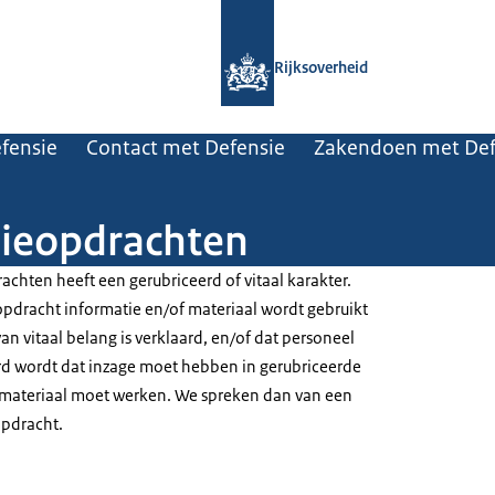
Naar de homepage van Rijksoverheid
Rijksoverheid
efensie
Contact met Defensie
Zakendoen met Def
sieopdrachten
chten heeft een gerubriceerd of vitaal karakter.
opdracht informatie en/of materiaal wordt gebruikt
van vitaal belang is verklaard, en/of dat personeel
rd wordt dat inzage moet hebben in gerubriceerde
l materiaal moet werken. We spreken dan van een
opdracht.