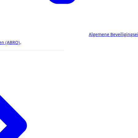
Algemene Beveiligingse
en (ABRO)
.