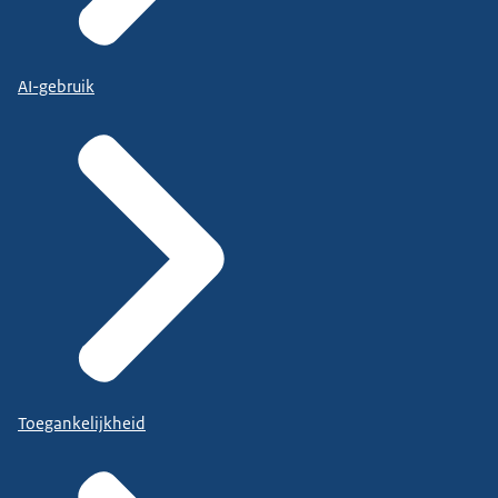
AI-gebruik
Toegankelijkheid