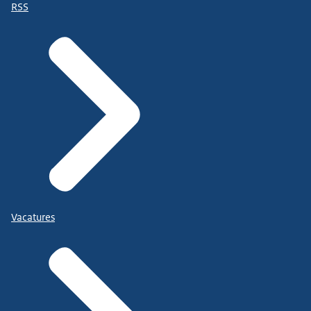
RSS
Vacatures