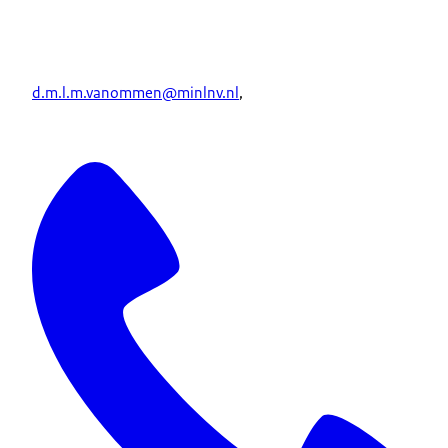
d.m.l.m.vanommen@minlnv.nl
,