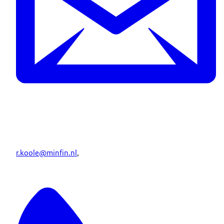
r.koole@minfin.nl
,