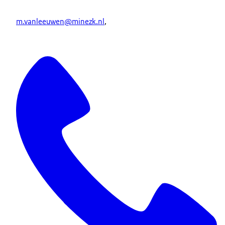
m.vanleeuwen@minezk.nl
,