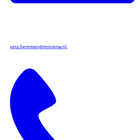
vera.hemmen@minienw.nl
,