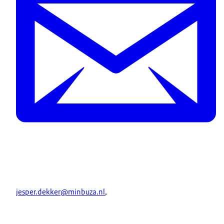
jesper.dekker@minbuza.nl
,