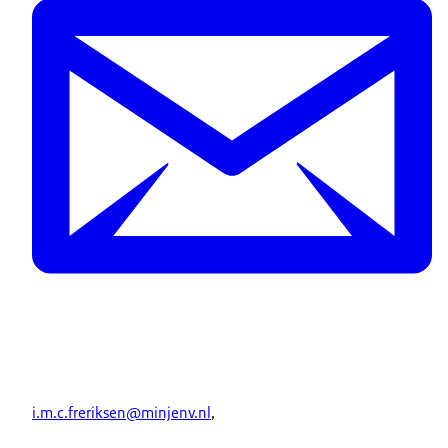
i.m.c.freriksen@minjenv.nl
,