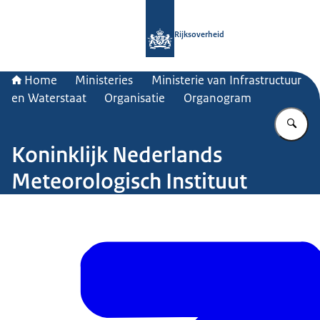
Naar de homepage van Rijksoverheid
Rijksoverheid
Home
Ministeries
Ministerie van Infrastructuur
en Waterstaat
Organisatie
Organogram
Vu
Koninklijk Nederlands
Meteorologisch Instituut