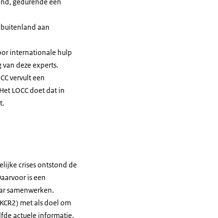
land, gedurende een
t buitenland aan
or internationale hulp
g van deze experts.
CC vervult een
Het LOCC doet dat in
t.
lijke crises ontstond de
Daarvoor is een
kaar samenwerken.
(KCR2) met als doel om
lfde actuele informatie,