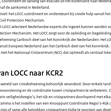
C coördineert de opvang van evacués uit het buitenland naar Neder
anaf de aankomst in Nederland.
iviel: het LOCC coördineert en ondersteunt bij civiele hulp vanuit he
Civil Protection Mechanism
.
et LOCC selecteert Nederlandse experts die ingezet kunnen worden vo
rotection Mechanism
. Het LOCC zorgt voor de opleiding en begeleidin
eheersing Caribisch deel van het Koninkrijk der Nederlanden: Het LO
nuit Europees Nederland aan het Caribisch deel van het koninkrijk. 
t het Nationaal Crisiscentrum (NCC) dat optreedt als centraal loke
van LOCC naar KCR2
 wereld van crisisbeheersing behoorlijk veranderd. Door enkele lande
voorziening en de coördinatie tussen crisispartners te verbeteren. 
n veiligheidsregio’s, het rijk en crisispartners doorlopend met el
amma is het instellen van een Knooppunt Coördinatie Regio’s-Rijk 
isis of ramp alle betrokken crisispartners tijdig te voorzien van deze