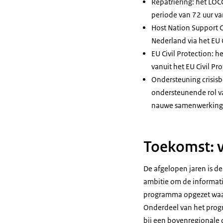
Repatriëring: het LOC
periode van 72 uur v
Host Nation Support
C
Nederland via het
EU
EU Civil Protection
: h
vanuit het
EU Civil P
Ondersteuning crisisb
ondersteunende rol va
nauwe samenwerking me
Toekomst: 
De afgelopen jaren is de
ambitie om de informatie
programma opgezet waari
Onderdeel van het progr
bij een bovenregionale cr