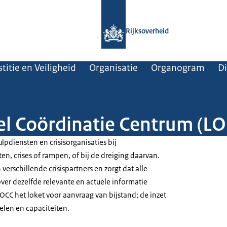
Naar de homepage van Rijksoverheid
Rijksoverheid
titie en Veiligheid
Organisatie
Organogram
Di
el Coördinatie Centrum (LO
pdiensten en crisisorganisaties bij
n, crises of rampen, of bij de dreiging daarvan.
 verschillende crisispartners en zorgt dat alle
 over dezelfde relevante en actuele informatie
OCC het loket voor aanvraag van bijstand; de inzet
len en capaciteiten.