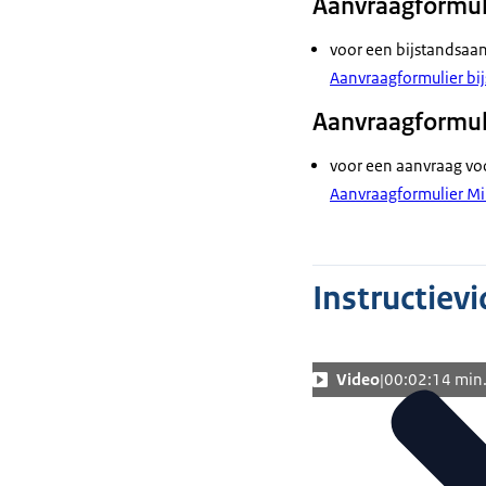
Aanvraagformuli
voor een bijstandsaanv
Aanvraagformulier bij
Aanvraagformuli
voor een aanvraag voo
Aanvraagformulier Mil
Instructievi
Video
00:02:14 min