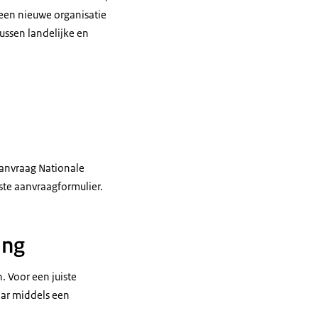
 een nieuwe organisatie
ussen landelijke en
aanvraag Nationale
iste aanvraagformulier.
ing
 Voor een juiste
aar middels een