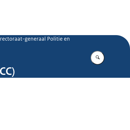
.nl
rectoraat-generaal Politie en
Vul in wat u z
CC)