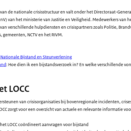
van de nationale crisisstructuur en valt onder het Directoraat-Genera
nV) van het ministerie van Justitie en Veiligheid. Medewerkers van h
van verschillende hulpdiensten en crisispartners zoals Politie, Bran
s, gemeenten, NCTV en het RIVM.
Nationale Bijstand en Steunverlening
tand
: Hoe dien ik een bijstandsverzoek in? En welke verschillende vor
et LOCC
steunen van crisisorganisaties bij bovenregionale incidenten, cris
LOCC zorgt voor een overzicht van actuele en relevante informatie vo
 het LOCC coördineert aanvragen voor bijstand