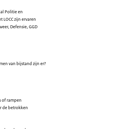
al Politie en
et LOCC zijn ervaren
dweer, Defensie, GGD
men van bijstand zijn er?
es of rampen
or de betrokken