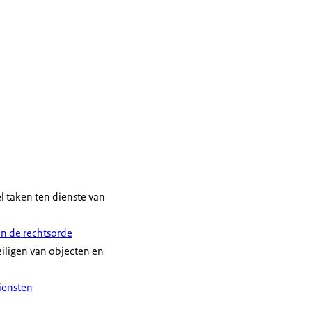
l taken ten dienste van
an de rechtsorde
eiligen van objecten en
iensten