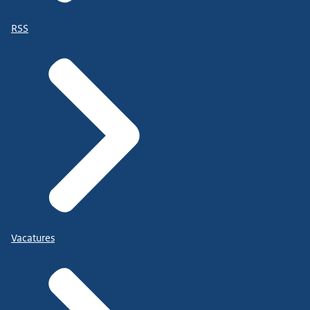
RSS
Vacatures