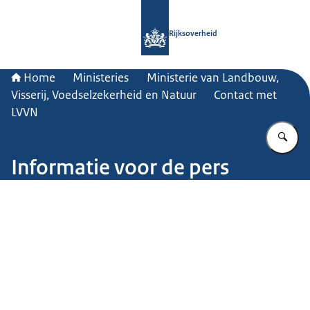
Naar de homepage van Rijksoverheid
Rijksoverheid
Home
Ministeries
Ministerie van Landbouw,
Visserij, Voedselzekerheid en Natuur
Contact met
LVVN
Vu
Informatie voor de pers
Beeld: © Getty Images