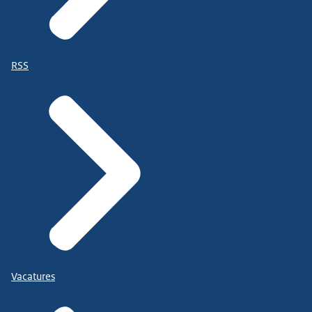
RSS
Vacatures