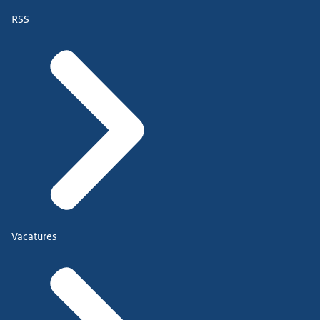
RSS
Vacatures