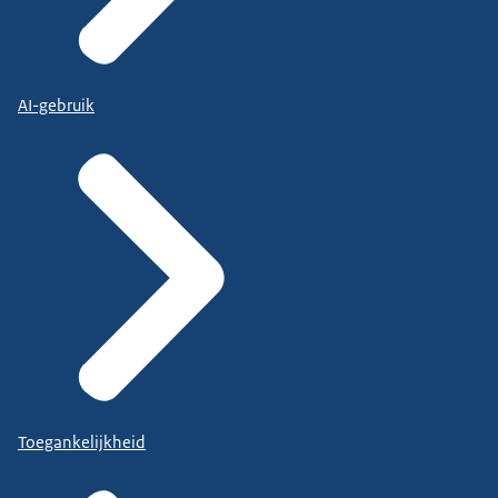
AI-gebruik
Toegankelijkheid