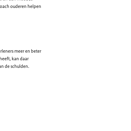
coach ouderen helpen
erleners meer en beter
heeft, kan daar
an de schulden.