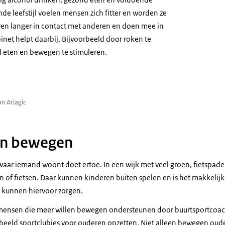
e leefstijl voelen mensen zich fitter en worden ze
jven langer in contact met anderen en doen mee in
inet helpt daarbij. Bijvoorbeeld door roken te
eten en bewegen te stimuleren.
t groenten op bakplaat
n Atlagic
en bewegen
ar iemand woont doet ertoe. In een wijk met veel groen, fietspade
of fietsen. Daar kunnen kinderen buiten spelen en is het makkeli
kunnen hiervoor zorgen.
nsen die meer willen bewegen ondersteunen door buurtsportcoache
eeld sportclubjes voor ouderen opzetten. Niet alleen bewegen oud