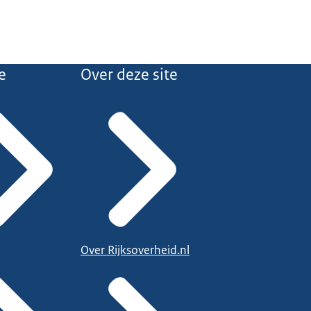
e
Over deze site
Over Rijksoverheid.nl