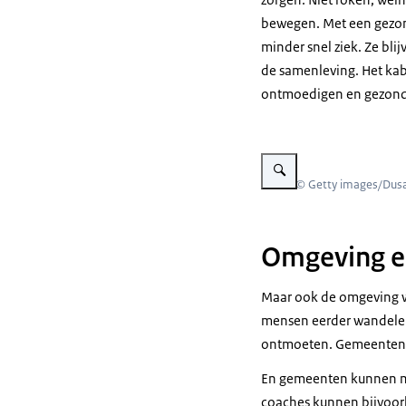
bewegen. Met een gezond
minder snel ziek. Ze bli
de samenleving. Het kab
ontmoedigen en gezond 
Vergroot afbeelding Man leg
Beeld: © Getty images/Dusa
Omgeving 
Maar ook de omgeving wa
mensen eerder wandelen 
ontmoeten. Gemeenten 
En gemeenten kunnen me
coaches kunnen bijvoorb