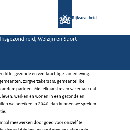
Naar de homepage van Rijksoverheid
Rijksoverheid
olksgezondheid, Welzijn en Sport
en fitte, gezonde en veerkrachtige samenleving.
gemeenten, zorgverzekeraars, gemeentelijke
andere partners. Met elkaar streven we ernaar dat
, leven, werken en wonen in een gezonde en
illen we bereiken in 2040; dan kunnen we spreken
tie.
maal meewerken door goed voor onszelf te
nig alcohol drinken, gezond eten en voldoende