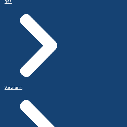
RSS
Vacatures