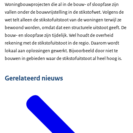
Overijssel
42.300
Woningbouwprojecten die al in de bouw- of sloopfase zijn
Flevoland
39.743
vallen onder de bouwvrijstelling in de stikstofwet. Volgens de
Gelderland
104.000
wet telt alleen de stikstofuitstoot van de woningen terwijl ze
Utrecht
84.445
bewoond worden, omdat dat een structurele uitstoot geeft. De
Noord-Holland
183.600
bouw- en sloopfase zijn tijdelijk. Wel houdt de overheid
Zuid-Holland
247.896
rekening met de stikstofuitstoot in de regio. Daarom wordt
Zeeland
16.500
lokaal aan oplossingen gewerkt. Bijvoorbeeld door niet te
bouwen in gebieden waar de stikstofuitstoot al heel hoog is.
Noord-Brabant
131.095
Limburg
26.550
Gerelateerd nieuws