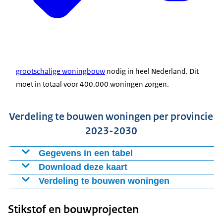
grootschalige woningbouw
nodig in heel Nederland. Dit
moet in totaal voor 400.000 woningen zorgen.
Verdeling te bouwen woningen per provincie
2023-2030
Gegevens in een tabel
Download deze kaart
Provincie
Aantal woningen
Verdeling te bouwen woningen
Groningen
28.509
Figuur als PNG
Kaart met per provincie het aantal nieuw te bouwen
Friesland
17.720
Download CSV-bestand
Stikstof en bouwprojecten
woningen per provincie.
Drenthe
13.864