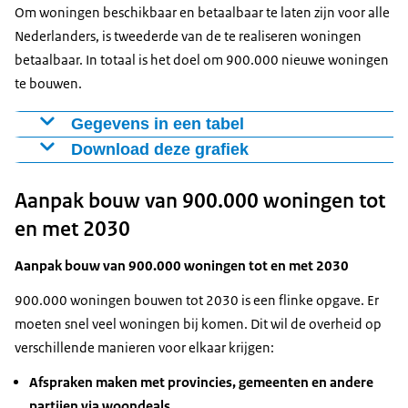
Om woningen beschikbaar en betaalbaar te laten zijn voor alle
Nederlanders, is tweederde van de te realiseren woningen
betaalbaar. In totaal is het doel om 900.000 nieuwe woningen
te bouwen.
Gegevens in een tabel
Download deze grafiek
Woningen
middenhuur en betaalbare koop
Figuur als PNG
300.000
Aanpak bouw van 900.000 woningen tot
marktpartijen
Download CSV-bestand
en met 2030
overig
300.000
sociale huur corporaties
250.000
Aanpak bouw van 900.000 woningen tot en met 2030
middenhuur corporaties
50.000
900.000 woningen bouwen tot 2030 is een flinke opgave. Er
moeten snel veel woningen bij komen. Dit wil de overheid op
verschillende manieren voor elkaar krijgen:
Afspraken maken met provincies, gemeenten en andere
partijen via woondeals