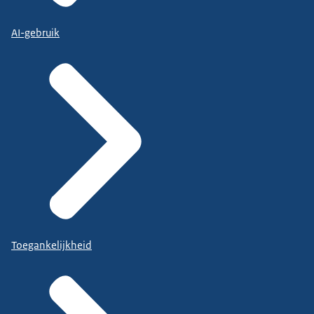
AI-gebruik
Toegankelijkheid