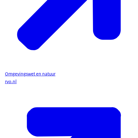
Omgevingswet en natuur
rvo.nl
vergunningen voor Natura 2000-gebieden die LVVN
geeft
, zijn online te vinden.