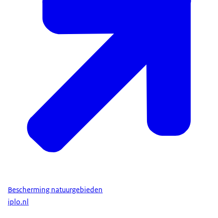
Bonn-conventie
, voor het behoud van (bedreigde)
trekkende diersoorten;
de Europese vertaling van het CITES-verdrag, tegen
de handel in beschermde dieren en planten;
de Exotenverordening, waarin afspraken worden
gemaakt over de bestrijding van invasieve exoten.
de
Europese Natuurherstelverordening
, waarin
doelen staan voor een betere biodiversiteit. Door
Bescherming natuurgebieden
deze verordening moet Nederland beter monitoren
iplo.nl
hoe het met de natuur gaat. En in 2026 een