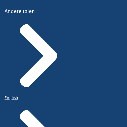
Andere talen
English