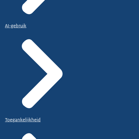
AI-gebruik
Toegankelijkheid