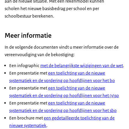
aan de nieuwe situatie. Met een rekenmodel kunnen
scholen het nieuwe basisbedrag per school en per
schoolbestuur berekenen.
Meer informatie
In de volgende documenten vindt u meer informatie over de
vereenvoudiging van de bekostiging:
Een infographic
met de belangrijkste wijzigingen van de wet
.
Een presentatie met
een toelichting van de nieuwe
systematiek en de vordering op hoofdlijnen voor het bo
Een presentatie met
een toelichting van de nieuwe
systematiek en de vordering op hoofdlijnen voor het (v)so
Een presentatie met
een toelichting van de nieuwe
systematiek en de vordering op hoofdlijnen voor het sbo
Een brochure met
een gedetailleerde toelichting van de
nieuwe systematiek
.