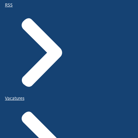
RSS
Vacatures