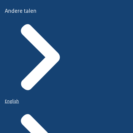
Andere talen
English