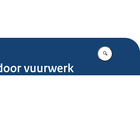
.nl
Vul in wat u z
door vuurwerk