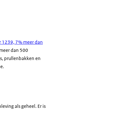
r 1239, 7% meer dan
 meer dan 500
s, prullenbakken en
e.
ving als geheel. Er is