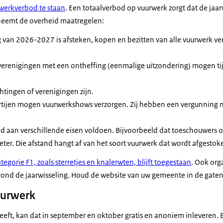
werkverbod te staan
. Een totaalverbod op vuurwerk zorgt dat de jaa
 neemt de overheid maatregelen:
g van 2026-2027 is afsteken, kopen en bezitten van alle vuurwerk v
 verenigingen met een ontheffing (eenmalige uitzondering) mogen tij
htingen of verenigingen zijn.
rtijen mogen vuurwerkshows verzorgen. Zij hebben een vergunning n
d aan verschillende eisen voldoen. Bijvoorbeeld dat toeschouwers o
eter. Die afstand hangt af van het soort vuurwerk dat wordt afgestok
egorie F1, zoals sterretjes en knalerwten, blijft toegestaan
. Ook org
rond de jaarwisseling. Houd de website van uw gemeente in de gaten
uurwerk
ft, kan dat in september en oktober gratis en anoniem inleveren. El