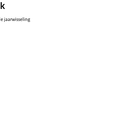
rk
de jaarwisseling