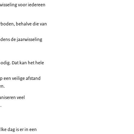
rwisseling voor iedereen
erboden, behalve die van
dens de jaarwisseling
odig. Dat kan het hele
p een veilige afstand
en.
aniseren veel
.
ke dag is er in een