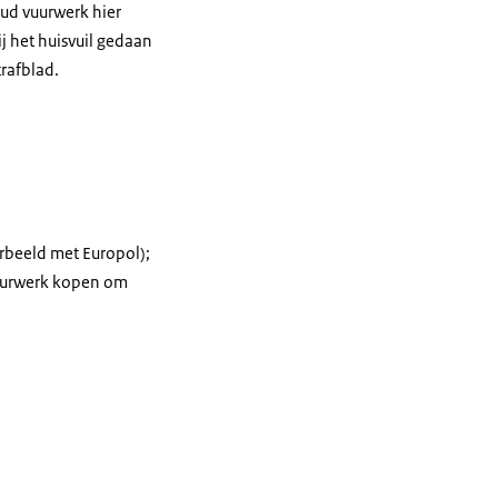
ud vuurwerk hier
j het huisvuil gedaan
trafblad.
rbeeld met Europol);
vuurwerk kopen om