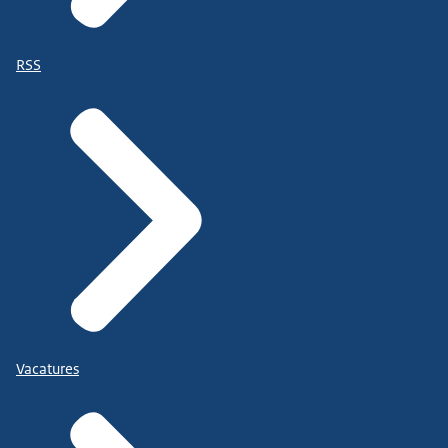
RSS
Vacatures