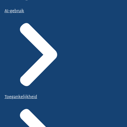
AI-gebruik
Toegankelijkheid