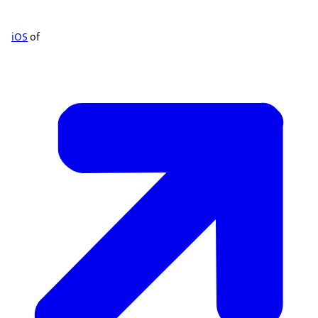
iOS
of