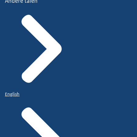
Andere talen
English