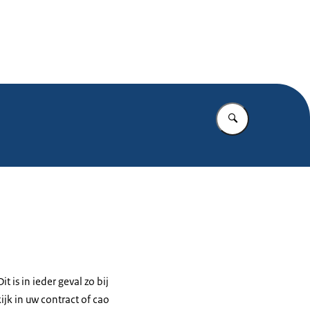
.nl
Vul in wat u z
t is in ieder geval zo bij
ijk in uw contract of cao