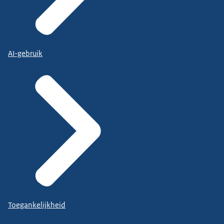
AI-gebruik
Toegankelijkheid