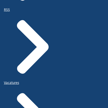
RSS
Vacatures