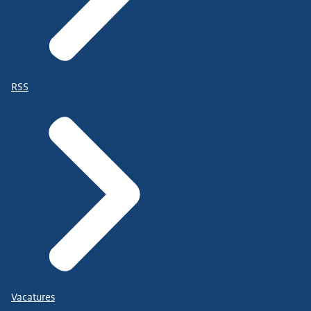
RSS
Vacatures