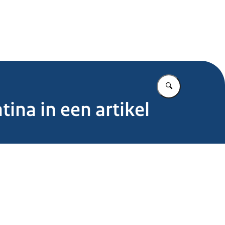
.nl
Vul in wat u z
tina in een artikel