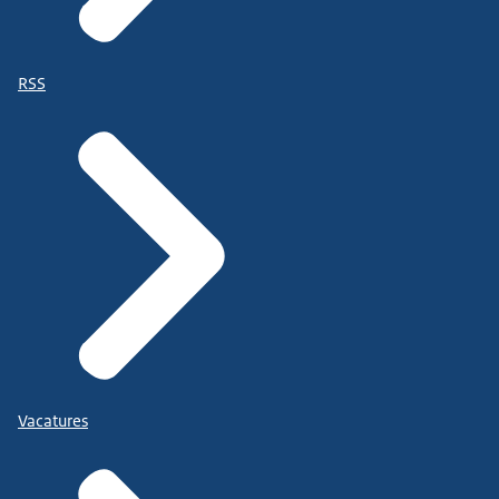
RSS
Vacatures