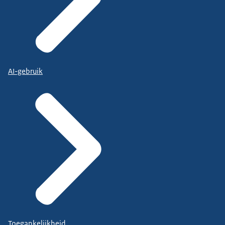
AI-gebruik
Toegankelijkheid