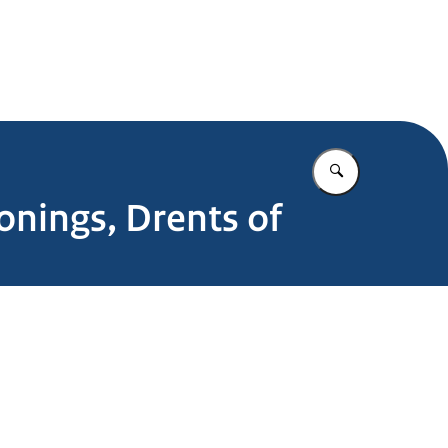
.nl
Vul in wat u z
onings, Drents of