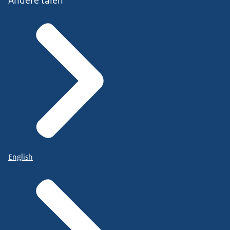
Andere talen
English