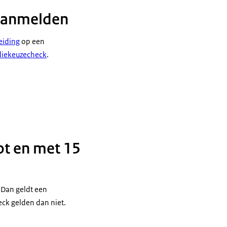
 aanmelden
eiding
op een
diekeuzecheck
.
ot en met 15
 Dan geldt een
eck gelden dan niet.