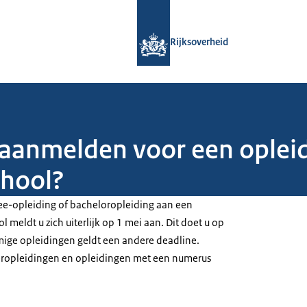
Naar de homepage van Rijksoverheid
Rijksoverheid
aanmelden voor een opleid
chool?
ee
-opleiding of
bachelor
opleiding aan een
l meldt u zich uiterlijk op 1 mei aan. Dit doet u op
mige opleidingen geldt een andere deadline.
eropleidingen en opleidingen met een numerus