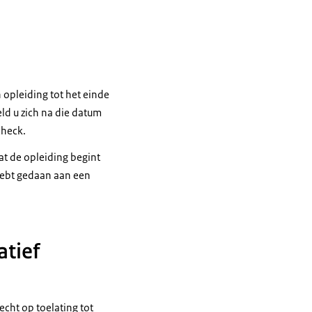
 opleiding tot het einde
eld u zich na die datum
check.
at de opleiding begint
 hebt gedaan aan een
atief
echt op toelating tot