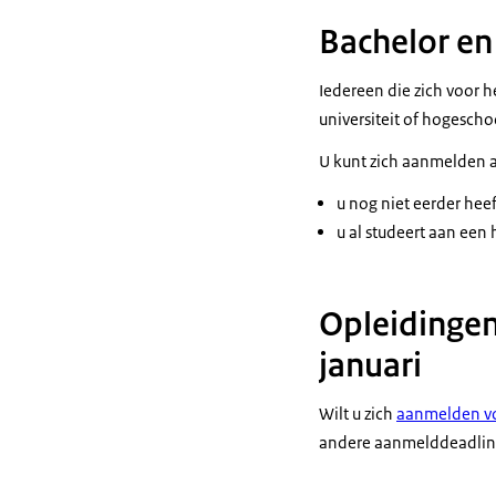
Bachelor en
Iedereen die zich voor h
universiteit of hogescho
U kunt zich aanmelden a
u nog niet eerder hee
u al studeert aan een 
Opleidingen
januari
Wilt u zich
aanmelden vo
andere aanmelddeadline: