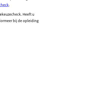
check
.
diekeuzecheck. Heeft u
ormeer bij de opleiding