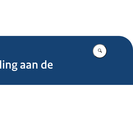
.nl
Vul in wat u z
ing aan de