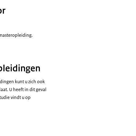
or
masteropleiding.
pleidingen
idingen kunt u zich ook
at. U heeft in dit geval
tudie vindt u op