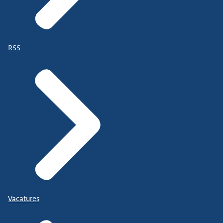
RSS
Vacatures