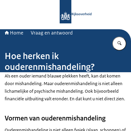
Naar de homepage van Rijksoverheid
Rijksoverheid
Home
Vraag en antwoord
Vu
Hoe herken ik
ouderenmishandeling?
Als een ouder iemand blauwe plekken heeft, kan dat komen
door mishandeling. Maar ouderenmishandeling is niet alleen
lichamelijke of psychische mishandeling. Ook bijvoorbeeld
financiële uitbuiting valt eronder. En dat kunt u niet direct zien.
Vormen van ouderenmishandeling
Ouderenmishandeling is niet alleen fysiek (slaan, schoppen) of