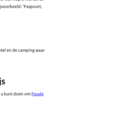
ijvoorbeeld: ‘Paspoort,
otel en de camping waar
js
at u kunt doen om
fraude