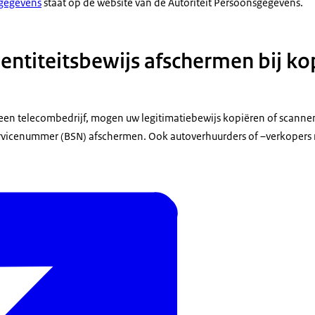
sgegevens
staat op de website van de Autoriteit Persoonsgegevens.
entiteitsbewijs afschermen bij ko
 een telecombedrijf, mogen uw legitimatiebewijs kopiëren of scann
ervicenummer (BSN) afschermen. Ook autoverhuurders of –verkoper