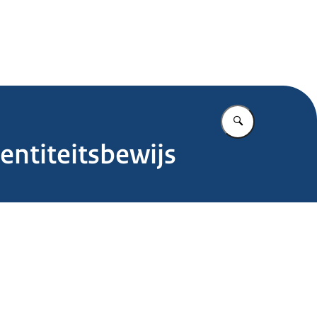
.nl
Vul in wat u z
entiteitsbewijs