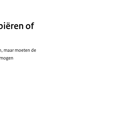
piëren of
en, maar moeten de
s mogen