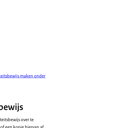
teitsbewijs maken onder
bewijs
teitsbewijs over te
 of een kopie hiervan af