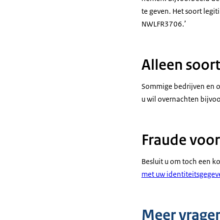
te geven. Het soort legi
NWLFR3706.’
Alleen soor
Sommige bedrijven en or
u wil overnachten bijvoo
Fraude voor
Besluit u om toch een ko
met uw identiteitsgege
Meer vrage