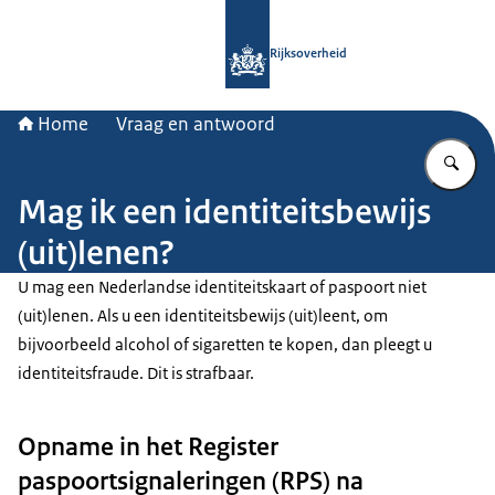
Naar de homepage van Rijksoverheid
Rijksoverheid
Home
Vraag en antwoord
Vu
Mag ik een identiteitsbewijs
(uit)lenen?
U mag een Nederlandse identiteitskaart of paspoort niet
(uit)lenen. Als u een identiteitsbewijs (uit)leent, om
bijvoorbeeld alcohol of sigaretten te kopen, dan pleegt u
identiteitsfraude. Dit is strafbaar.
Opname in het Register
paspoortsignaleringen (RPS) na