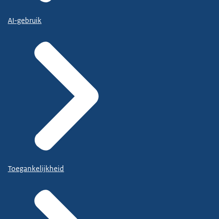
AI-gebruik
Toegankelijkheid