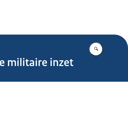
.nl
Vul in wat u z
 militaire inzet