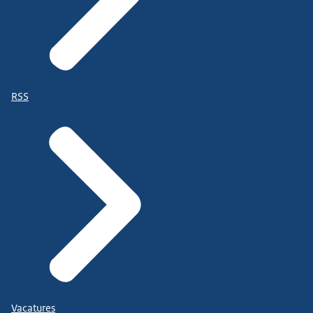
RSS
Vacatures