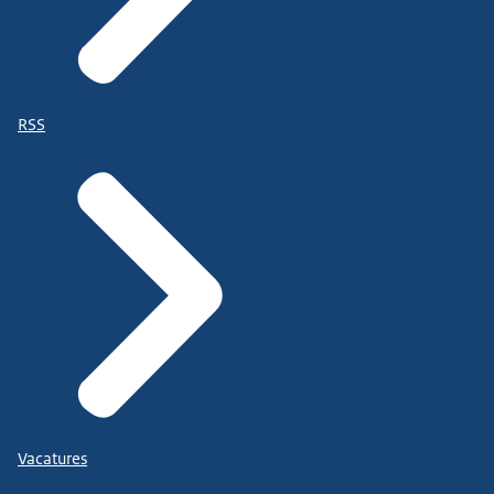
RSS
Vacatures